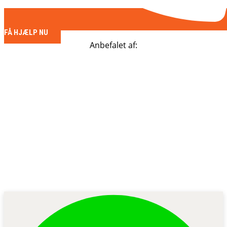
FÅ HJÆLP NU
Anbefalet af: