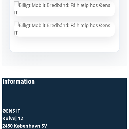
Information
ØENS IT
Kulvej 12
2450 København SV