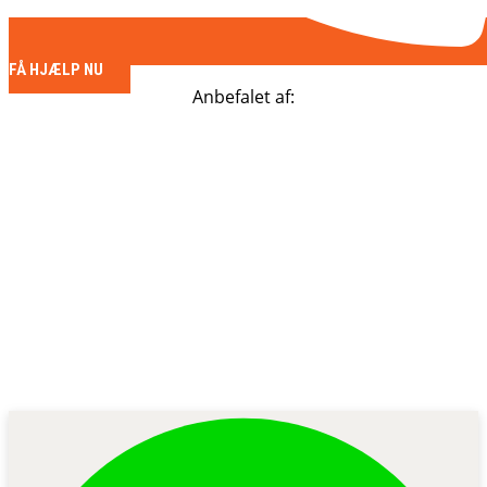
FÅ HJÆLP NU
Anbefalet af: