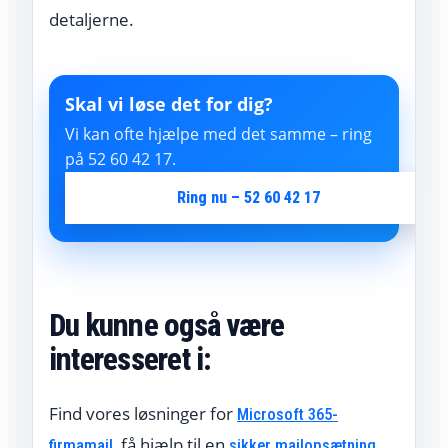
detaljerne.
Skal vi løse det for dig?
Vi kan ofte hjælpe med det samme – ring
på 52 60 42 17.
Ring nu – 52 60 42 17
Du kunne også være
interesseret i:
Find vores løsninger for
Microsoft 365-
, få hjælp til en
,
firmamail
sikker mailopsætning