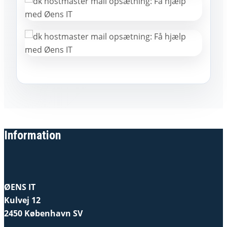
Information
ØENS IT
Kulvej 12
2450 København SV