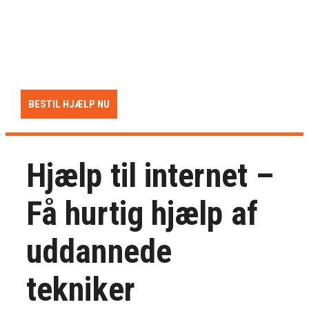
Få hjælp til internet alle ugens dage fra 09 til 22. Vi
tilbyder udekørende support på hele Sjælland
HJÆLP TIL INTERNET – RING ALLE DAGE 09:00 –
22:00
BESTIL HJÆLP NU
Hjælp til internet –
Få hurtig hjælp af
uddannede
tekniker