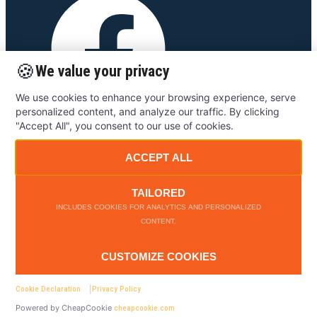
🍪
We value your privacy
We use cookies to enhance your browsing experience, serve
personalized content, and analyze our traffic. By clicking
FACEBOOK
"Accept All", you consent to our use of cookies.
ACCEPT ALL
TAILORED
INCLUDES COOKIES FOR ANALYTICS AND PERSONALIZED
© 2025 - ØENS IT - All rights reserved.
CONTENT.
CUSTOMIZE COOKIES
Cookie Declaration
|
Privacy Policy
Copyright © 2025 ØENS IT
Powered by CheapCookie
cheapcookie.com