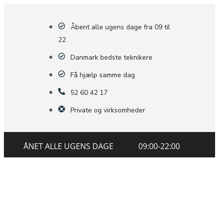
Åbent alle ugens dage fra 09 til
22
Danmark bedste teknikere
Få hjælp samme dag
52 60 42 17
Private og virksomheder
ÅNET ALLE UGENS DAGE
09:00-22:00
Få hjælp til internet i dag - Udekørende
tekniker