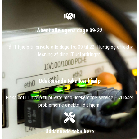
Åbent alle ugens dage 09-22
Få IT hjælp til private alle dage fra 09 til 22. Hurtig og effektiv
løsning af dine IT-udfordringer.
Udekørende tekniker hjælp
Fleksibel IT hjælp til private med udekørende service – vi løser
problemerne direkte i dit hjem.
Uddannede teknikere