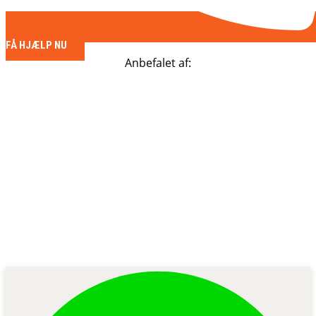
FÅ HJÆLP NU
Anbefalet af: