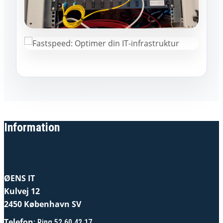
Information
ØENS IT
Kulvej 12
2450 København SV
Telefon
:
Ring 52 60 42 17