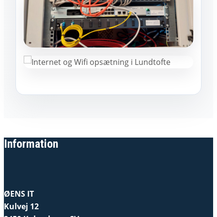
Information
ØENS IT
Kulvej 12