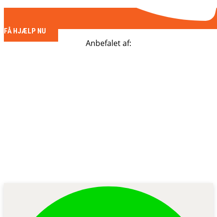
FÅ HJÆLP NU
Anbefalet af: