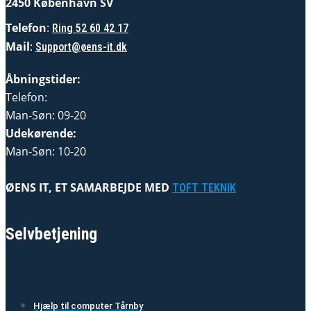
2450 København SV
Telefon
:
Ring 52 60 42 17
Mail
:
Support@øens-it.dk
Åbningstider:
Telefon:
Man-Søn: 09-20
Udekørende:
Man-Søn: 10-20
ØENS IT, ET SAMARBEJDE MED
TOFT TEKNIK
Selvbetjening
Hjælp til computer Tårnby