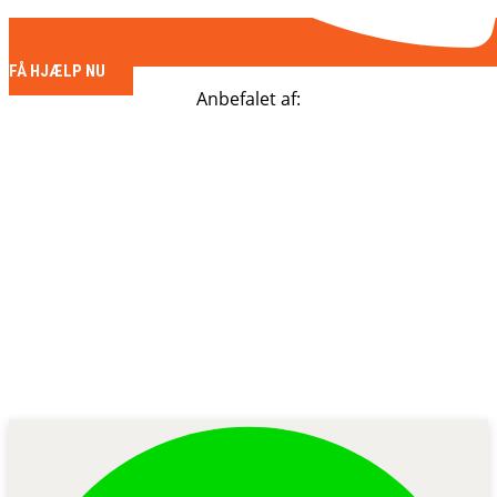
FÅ HJÆLP NU
Anbefalet af: