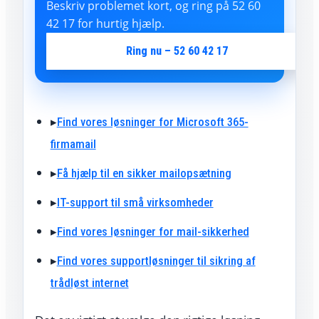
Beskriv problemet kort, og ring på 52 60
42 17 for hurtig hjælp.
Ring nu – 52 60 42 17
▸
Find vores løsninger for Microsoft 365-
firmamail
▸
Få hjælp til en sikker mailopsætning
▸
IT-support til små virksomheder
▸
Find vores løsninger for mail-sikkerhed
▸
Find vores supportløsninger til sikring af
trådløst internet