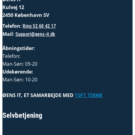
Kulvej 12
2450 København SV
Telefon
:
Ring 52 60 42 17
Mail
:
Support@øens-it.dk
Åbningstider:
Telefon:
Man-Søn: 09-20
Udekørende:
Man-Søn: 10-20
ØENS IT, ET SAMARBEJDE MED
TOFT TEKNIK
Selvbetjening